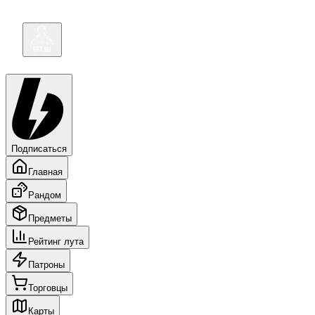
Подписаться
Главная
Рандом
Предметы
Рейтинг лута
Патроны
Торговцы
Карты