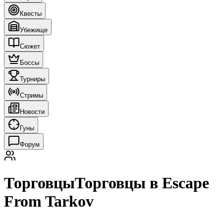
Квесты
Убежище
Сюжет
Боссы
Турниры
Стримы
Новости
Гуны
Форум
Торговцы
Торговцы в Escape
From Tarkov