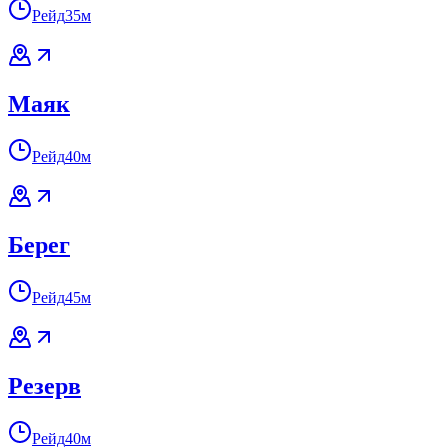
Рейд
35м
Маяк
Рейд
40м
Берег
Рейд
45м
Резерв
Рейд
40м