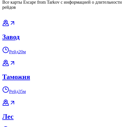
Все карты Escape from Tarkov с информацией о длительности
рейдов
Завод
Рейд
20м
Таможня
Рейд
35м
Лес