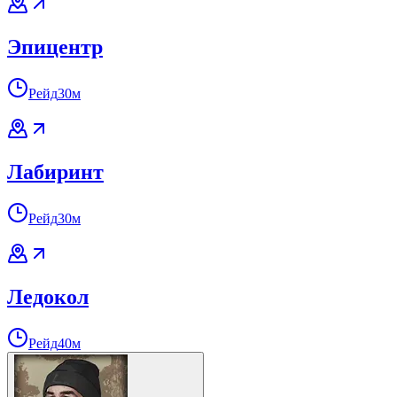
Эпицентр
Рейд
30м
Лабиринт
Рейд
30м
Ледокол
Рейд
40м