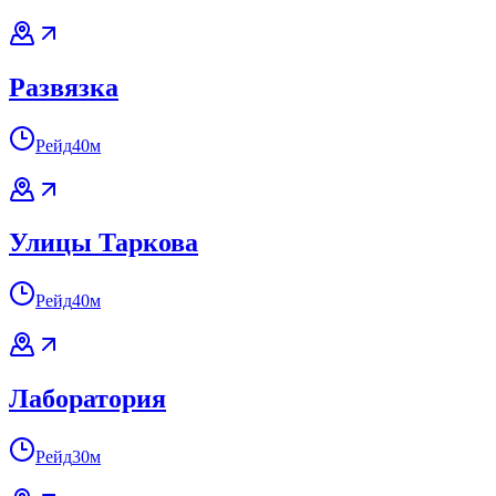
Развязка
Рейд
40м
Улицы Таркова
Рейд
40м
Лаборатория
Рейд
30м