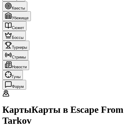
Квесты
Убежище
Сюжет
Боссы
Турниры
Стримы
Новости
Гуны
Форум
Карты
Карты в Escape From
Tarkov