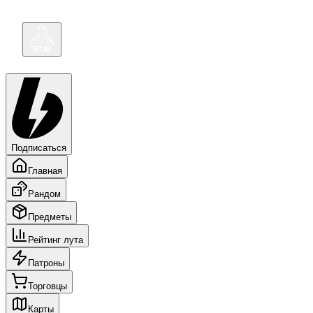
Подписаться
Главная
Рандом
Предметы
Рейтинг лута
Патроны
Торговцы
Карты