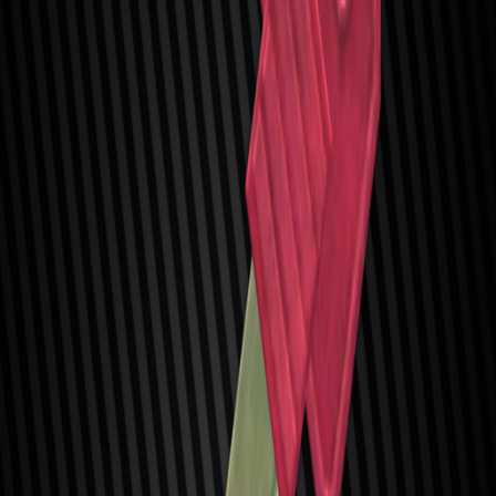
Описание, история цен и предложения торговцев
Механический ключ
Сан203 З
О предмете
Ключ от номера 203 западного крыла в Санатории "Лазурный
Берег".
Размер
1
×
1
Обновлено
5 августа 2026 г.
Условия покупки
Уровень торговца и необходимый квест