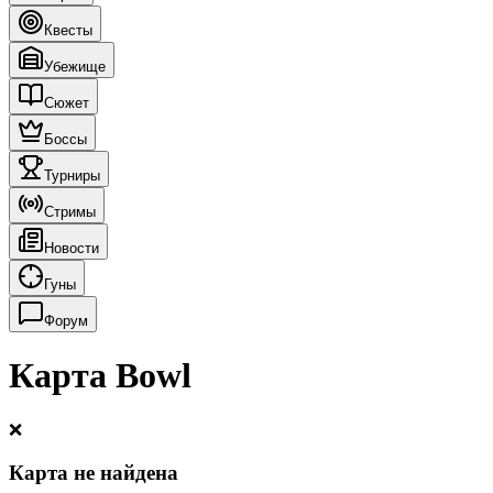
Квесты
Убежище
Сюжет
Боссы
Турниры
Стримы
Новости
Гуны
Форум
Карта Bowl
❌
Карта не найдена