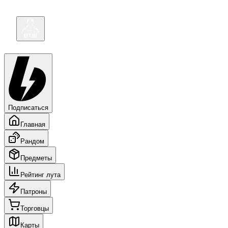
Подписаться
Главная
Рандом
Предметы
Рейтинг лута
Патроны
Торговцы
Карты